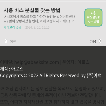
👆 경찰 LOST 112 (아이폰용)👆 경찰 LOST 112(안드
로이드용)👆
시흥 버스 분실물 찾는 방법
📌시흥에서 버스를 타고 가다가 물건을 잃어버리셨나
요? 많이 당황하셨을 텐데, 이제 걱정하지 마세요! 📌
아래 버튼을 통해 분실물 신고를 하시고, 귀중한 물건을
카테고리 없음
2024. 9. 20. 15:15
빠르게 찾으시기 바랍니다. 버스 분실물 신고 바로가기
👆 경찰 LOST 112 (아이폰용)👆 경찰 LOST 112(안드
로이드용)👆
이전
다음
이메일: help@abaeksite.com | 운영자 : 아로스
제작 : 아로스
Copyrights © 2022 All Rights Reserved by (주)아백.
※ 해당 웹사이트는 정보 전달을 목적으로 운영하고 있으며,
금융 상품 판매 및 중개의 목적이 아닌 정보만 전달합니다.
또한, 어떠한 지적재산권 또한 침해하지 않고 있음을 명시합