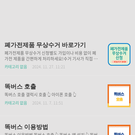
폐가전제품 무상수거 바로가기
폐가전제품 무상수거 신청별도 가입이나 비용 없이 폐
가전 제품을 간편하게 처리하세요!수거 기사가 직접 방
문하여 수거해 드리니, 보다 간편하게 가전제품 처리가
카테고리 없음
2024. 11. 27. 11:21
가능합니다. 단, 지역마다 이용 가능한 요일이 다를 수
있으니 지금 바로 확인하시고 신청하세요! 폐가전제품
무상수거 신청👆 폐가전제품 무상수거 예약 ■ 운영시
똑버스 호출
간 : 월 ~ 금(08:00 ~ 18:00) ■ 휴무일 : 매주 토·일·
공휴일 ■ 온라인신청 : 🔍 무상방문수거신청 ■ 문의
똑버스 호출 갤럭시 호출 👆 아이폰 호출 👆
전화 : 1599-0903 폐가전제품 배출 관련 주의사항 에
카테고리 없음
2024. 11. 7. 11:51
어컨, 벽걸이 TV, 빔프로젝터 등 설치된 제품은철거가
되어야 수거 가능합니다. 인력으로 수거가 불가능한 제
품은 수거 가능한 상태가 되어야 수거 가능합니다.수거
가능품목과 수거가 불가능한 품목을 확인해 보시고 지..
똑버스 이용방법
똑버스 이용방법 똑버스 호출 👆 똑버스 앱 설치 👆 똑버