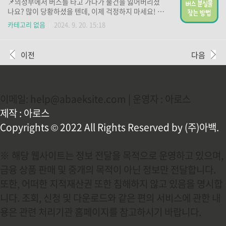
📌의정부에서 버스를 타고 가다가 물건을 잃어버리셨
나요? 많이 당황하셨을 텐데, 이제 걱정하지 마세요! 📌
아래 버튼을 통해 분실물 신고를 하시고, 귀중한 물건을
카테고리 없음
2024. 9. 20. 15:18
빠르게 찾으시기 바랍니다. 버스 분실물 신고 바로가기
👆 경찰 LOST 112 (아이폰용)👆 경찰 LOST 112(안드
로이드용)👆
이전
다음
이메일: help@abaeksite.com | 운영자 : 아로스
제작 : 아로스
Copyrights © 2022 All Rights Reserved by (주)아백.
※ 해당 웹사이트는 정보 전달을 목적으로 운영하고 있으며,
금융 상품 판매 및 중개의 목적이 아닌 정보만 전달합니다.
또한, 어떠한 지적재산권 또한 침해하지 않고 있음을 명시합
니다. 조회, 신청 및 다운로드와 같은 편의 서비스에 관한 내
용은 관련 처리기관 홈페이지를 참고하시기 바랍니다.